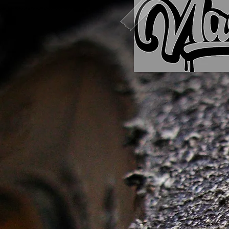
rdschleife, Nürburgring, Racing, Ringtool, Racecar, Touristenfahrten