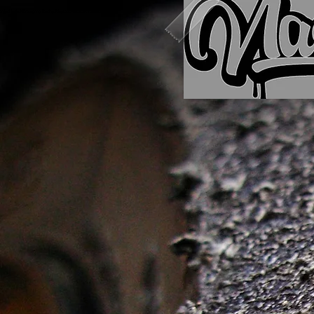
rdschleife, Nürburgring, Racing, Ringtool, Racecar, Touristenfahrten