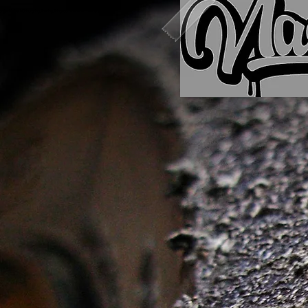
rdschleife, Nürburgring, Racing, Ringtool, Racecar, Touristenfahrten