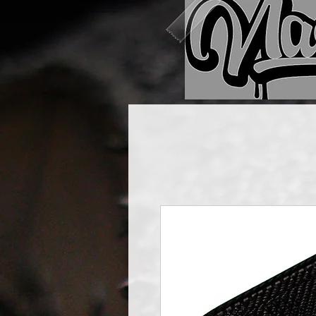
rdschleife, Nürburgring, Racing, Ringtool, Racecar, Touristenfahrten