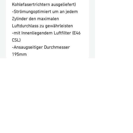
Kohlefasertrichtern ausgeliefert)
-Strömungoptimiert um an jedem
Zylinder den maximalen
Luftdurchlass zu gewährleisten
-mit Innenliegendem Luftfilter (E46
CSL)
-Ansaugseitiger Durchmesser
195mm
-Wählbar mit Anschraubpunkten für
den originalen CSL Schnorchel
Lieferung erfolgt inkl. BMC CSL
Luftfilter und Anbaumaterial
Lieferumfang:
Airboxsystem Nasy-Performance
-CFK Airbox
-BMC Luftfilter
-Unterdruckschläuche CSL (2x)
-Schlauchschellen 6x