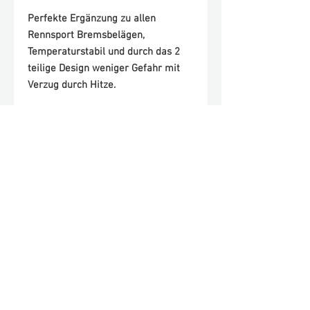
Perfekte Ergänzung zu allen
Rennsport Bremsbelägen,
Temperaturstabil und durch das 2
teilige Design weniger Gefahr mit
Verzug durch Hitze.
Scheiben passend für BMW E46 330i
VA oder E36 Umbau auf 330i
Bremse
-325x25mm
-gelocht
-innenbelüftet
-hochgekohlt
-zweiteilige Bremsscheibe
Preis pro Paar (rechts + links)